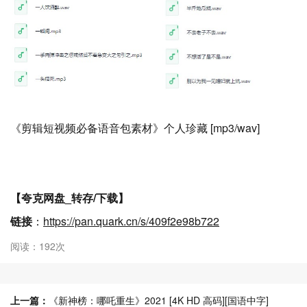
《剪辑短视频必备语音包素材》个人珍藏 [mp3/wav]
【夸克网盘_转存/下载】
链接
：
https://pan.quark.cn/s/409f2e98b722
阅读：192次
上一篇：
《新神榜：哪吒重生》2021 [4K HD 高码][国语中字]